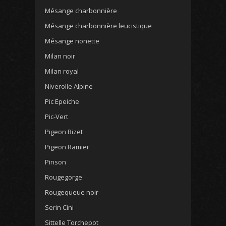
Mésange charbonnière
Mésange charbonnière leucistique
Mésange nonette
Milan noir
Milan royal
Niverolle Alpine
Pic Epeiche
Pic-Vert
Pigeon Bizet
Pigeon Ramier
Pinson
Rougegorge
Rougequeue noir
Serin Cini
Sittelle Torchepot