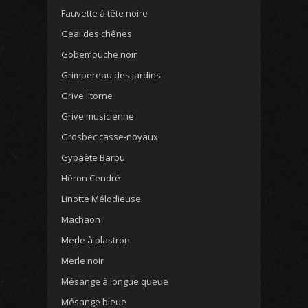
Fauvette à tête noire
Geai des chênes
Gobemouche noir
Grimpereau des jardins
Grive litorne
Grive musicienne
Grosbec casse-noyaux
Gypaète Barbu
Héron Cendré
Linotte Mélodieuse
Machaon
Merle à plastron
Merle noir
Mésange à longue queue
Mésange bleue