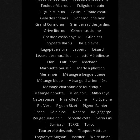
Foulque Macroule
Fuligule milouin
Fuligule Milouin
Gallinule Poule d’eau
Geai des chênes
Gobemouche noir
Grand Cormoran
Grimpereau des jardins
Grive litorne
Grive musicienne
Grosbec casse-noyaux
Guépiers
Gypaète Barbu
Harle bièvre
Lagopède alpin
Leopard
Lézard
Lézard des murailles
Linotte Mélodieuse
Lion
Loir Lérot
Machaon
Marouette poussin
Merle à plastron
Merle noir
Mésange à longue queue
Mésange bleue
Mésange charbonnière
Mésange charbonnière leucistique
Mésange nonette
Milan noir
Milan royal
Nette rousse
Niverolle Alpine
Pic Epeiche
Pic-Vert
Pigeon Bizet
Pigeon Ramier
Pinson
Râle d’eau
Renard
Rougegorge
Rougequeue noir
Sarcelle d’été
Serin Cini
Surricat
TERRE
Torcol
Tourterelle des bois
Traquet Motteux
Troglodyte Mignon
Verdier
White Rhino