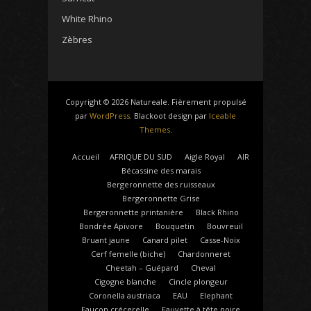
White Rhino
Zèbres
Copyright © 2026 Natureale. Fièrement propulsé
par
WordPress
. Blackoot design par
Iceable
Themes
.
Accueil
AFRIQUE DU SUD
Aigle Royal
AIR
Bécassine des marais
Bergeronnette des ruisseaux
Bergeronnette Grise
Bergeronnette printanière
Black Rhino
Bondrée Apivore
Bouquetin
Bouvreuil
Bruant jaune
Canard pilet
Casse-Noix
Cerf femelle (biche)
Chardonneret
Cheetah – Guépard
Cheval
Cigogne blanche
Cincle plongeur
Coronella austriaca
EAU
Elephant
Faucon crécerelle
Fauvette à tête noire