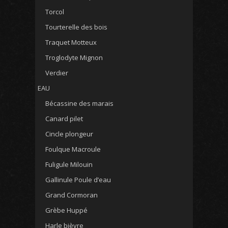
Torcol
Tourterelle des bois
Traquet Motteux
Troglodyte Mignon
Verdier
EAU
Bécassine des marais
Canard pilet
Cincle plongeur
Foulque Macroule
Fuligule Milouin
Gallinule Poule d’eau
Grand Cormoran
Grèbe Huppé
Harle bièvre