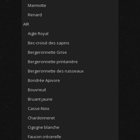
Marmotte
Renard
AIR
Aigle Royal
Bec-croisé des sapins
Bergeronnette Grise
Bergeronnette printanière
Bergeronnette des ruisseaux
Bondrée Apivore
Bouvreuil
Bruant jaune
Casse-Noix
Chardonneret
Cigogne blanche
Faucon crécerelle