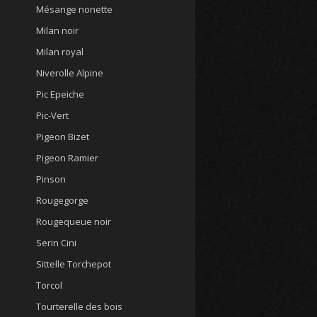
Mésange nonette
Milan noir
Milan royal
Niverolle Alpine
Pic Epeiche
Pic-Vert
Pigeon Bizet
Pigeon Ramier
Pinson
Rougegorge
Rougequeue noir
Serin Cini
Sittelle Torchepot
Torcol
Tourterelle des bois