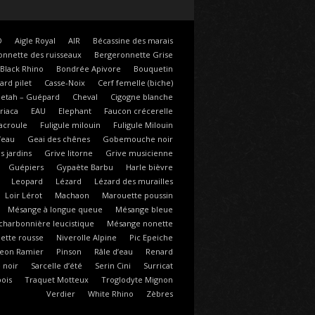
D
Aigle Royal
AIR
Bécassine des marais
onnette des ruisseaux
Bergeronnette Grise
Black Rhino
Bondrée Apivore
Bouquetin
ard pilet
Casse-Noix
Cerf femelle (biche)
etah – Guépard
Cheval
Cigogne blanche
riaca
EAU
Elephant
Faucon crécerelle
acroule
Fuligule milouin
Fuligule Milouin
’eau
Geai des chênes
Gobemouche noir
 jardins
Grive litorne
Grive musicienne
Guépiers
Gypaète Barbu
Harle bièvre
Leopard
Lézard
Lézard des murailles
Loir Lérot
Machaon
Marouette poussin
Mésange à longue queue
Mésange bleue
harbonnière leucistique
Mésange nonette
ette rousse
Niverolle Alpine
Pic Epeiche
geon Ramier
Pinson
Râle d’eau
Renard
 noir
Sarcelle d’été
Serin Cini
Surricat
bois
Traquet Motteux
Troglodyte Mignon
Verdier
White Rhino
Zèbres