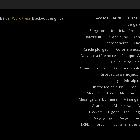
Accueil
AFRIQUE DU SU
lsé par
WordPress
. Blackoot design par
Berger
Bergeronnette printanière
Bouvreuil
Bruant jaune
Can
Chardonneret
Che
Cincle plongeur
Coronella aust
Fauvette à tête noire
Foulque M
Gallinule Poule d
Grand Cormoran
Grimpereau des
Grosbec casse-noyaux
Lagopède alpin
Linotte Mélodieuse
Lion
Merle à plastron
Merle noir
Mésange charbonnière
Mésange c
Milan noir
Milan royal
N
Pic-Vert
Pigeon Bizet
Pi
Rougegorge
Rougequeue
TERRE
Torcol
Tourterelle des 