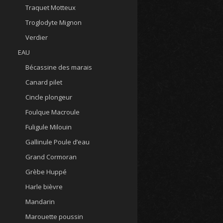
Traquet Motteux
Troglodyte Mignon
Verdier
EAU
Bécassine des marais
Canard pilet
Cincle plongeur
Foulque Macroule
Fuligule Milouin
Gallinule Poule d’eau
Grand Cormoran
Grèbe Huppé
Harle bièvre
Mandarin
Marouette poussin