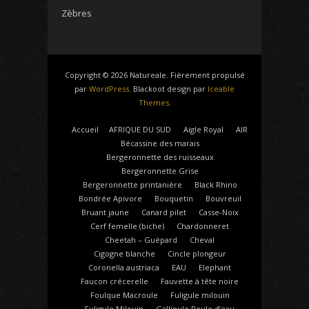
Zèbres
Copyright © 2026 Natureale. Fièrement propulsé
par
WordPress
. Blackoot design par
Iceable
Themes
.
Accueil
AFRIQUE DU SUD
Aigle Royal
AIR
Bécassine des marais
Bergeronnette des ruisseaux
Bergeronnette Grise
Bergeronnette printanière
Black Rhino
Bondrée Apivore
Bouquetin
Bouvreuil
Bruant jaune
Canard pilet
Casse-Noix
Cerf femelle (biche)
Chardonneret
Cheetah – Guépard
Cheval
Cigogne blanche
Cincle plongeur
Coronella austriaca
EAU
Elephant
Faucon crécerelle
Fauvette à tête noire
Foulque Macroule
Fuligule milouin
Fuligule Milouin
Gallinule Poule d’eau