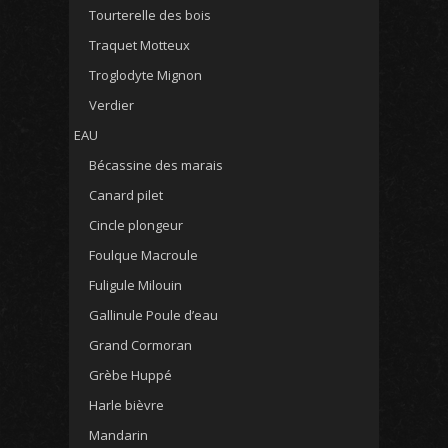
Tourterelle des bois
Traquet Motteux
Troglodyte Mignon
Verdier
EAU
Bécassine des marais
Canard pilet
Cincle plongeur
Foulque Macroule
Fuligule Milouin
Gallinule Poule d’eau
Grand Cormoran
Grèbe Huppé
Harle bièvre
Mandarin