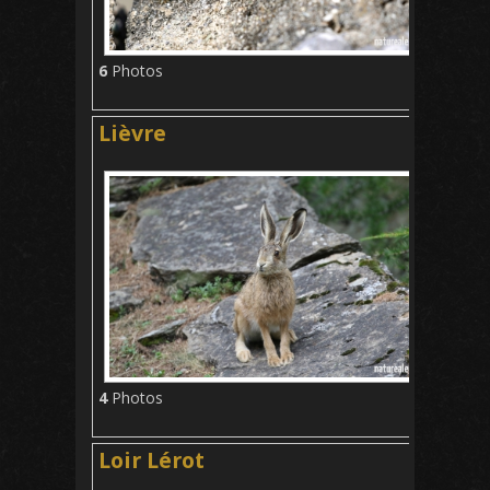
6
Photos
Lièvre
4
Photos
Loir Lérot