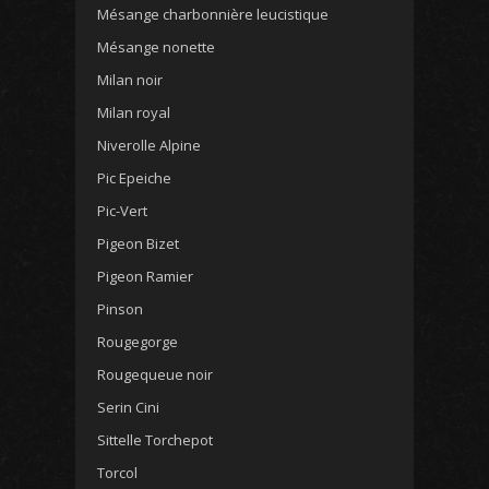
Mésange charbonnière leucistique
Mésange nonette
Milan noir
Milan royal
Niverolle Alpine
Pic Epeiche
Pic-Vert
Pigeon Bizet
Pigeon Ramier
Pinson
Rougegorge
Rougequeue noir
Serin Cini
Sittelle Torchepot
Torcol