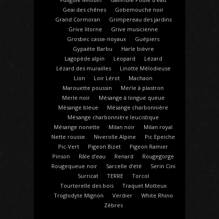
Geai des chênes
Gobemouche noir
Grand Cormoran
Grimpereau des jardins
Grive litorne
Grive musicienne
Grosbec casse-noyaux
Guépiers
Gypaète Barbu
Harle bièvre
Lagopède alpin
Leopard
Lézard
Lézard des murailles
Linotte Mélodieuse
Lion
Loir Lérot
Machaon
Marouette poussin
Merle à plastron
Merle noir
Mésange à longue queue
Mésange bleue
Mésange charbonnière
Mésange charbonnière leucistique
Mésange nonette
Milan noir
Milan royal
Nette rousse
Niverolle Alpine
Pic Epeiche
Pic-Vert
Pigeon Bizet
Pigeon Ramier
Pinson
Râle d’eau
Renard
Rougegorge
Rougequeue noir
Sarcelle d’été
Serin Cini
Surricat
TERRE
Torcol
Tourterelle des bois
Traquet Motteux
Troglodyte Mignon
Verdier
White Rhino
Zèbres