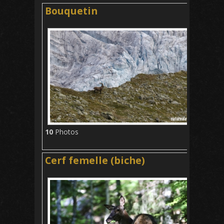
Bouquetin
10
Photos
Cerf femelle (biche)