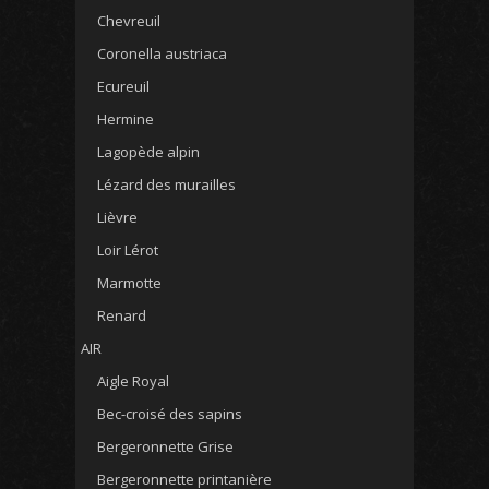
Chevreuil
Coronella austriaca
Ecureuil
Hermine
Lagopède alpin
Lézard des murailles
Lièvre
Loir Lérot
Marmotte
Renard
AIR
Aigle Royal
Bec-croisé des sapins
Bergeronnette Grise
Bergeronnette printanière