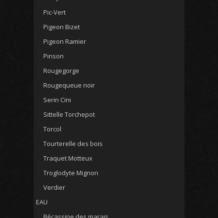
Pic-Vert
Pigeon Bizet
Pigeon Ramier
Pinson
Rougegorge
Rougequeue noir
Serin Cini
Sittelle Torchepot
Torcol
Tourterelle des bois
Traquet Motteux
Troglodyte Mignon
Verdier
EAU
Bécassine des marais