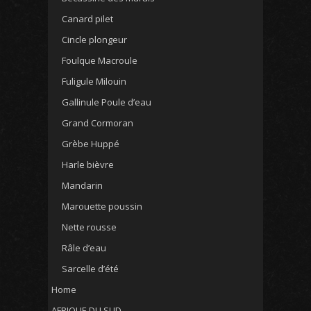
Canard pilet
Cincle plongeur
Foulque Macroule
Fuligule Milouin
Gallinule Poule d’eau
Grand Cormoran
Grèbe Huppé
Harle bièvre
Mandarin
Marouette poussin
Nette rousse
Râle d’eau
Sarcelle d’été
Home
AFRIQUE DU SUD