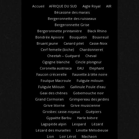
Accueil
AFRIQUE DU SUD
Aigle Royal
AIR
Bécassine des marais
Bergeronnette des ruisseaux
Bergeronnette Grise
Bergeronnette printanière
Black Rhino
Bondrée Apivore
Bouquetin
Bouvreuil
Bruant jaune
Canard pilet
Casse-Noix
Cerf femelle (biche)
Chardonneret
Cheetah – Guépard
Cheval
Cigogne blanche
Cincle plongeur
Coronella austriaca
EAU
Elephant
Faucon crécerelle
Fauvette à tête noire
Foulque Macroule
Fuligule milouin
Fuligule Milouin
Gallinule Poule d’eau
Geai des chênes
Gobemouche noir
Grand Cormoran
Grimpereau des jardins
Grive litorne
Grive musicienne
Grosbec casse-noyaux
Guépiers
Gypaète Barbu
Harle bièvre
Lagopède alpin
Leopard
Lézard
Lézard des murailles
Linotte Mélodieuse
Lion
Loir Lérot
Machaon