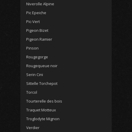
Niverolle Alpine
Pic Epeiche
Pic-Vert
Pigeon Bizet
Pigeon Ramier
Pinson
Rougegorge
Rougequeue noir
Serin Cini
Sittelle Torchepot
Torcol
Tourterelle des bois
Traquet Motteux
Troglodyte Mignon
Verdier