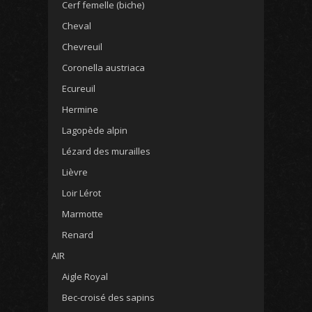
Cerf femelle (biche)
Cheval
Chevreuil
Coronella austriaca
Ecureuil
Hermine
Lagopède alpin
Lézard des murailles
Lièvre
Loir Lérot
Marmotte
Renard
AIR
Aigle Royal
Bec-croisé des sapins