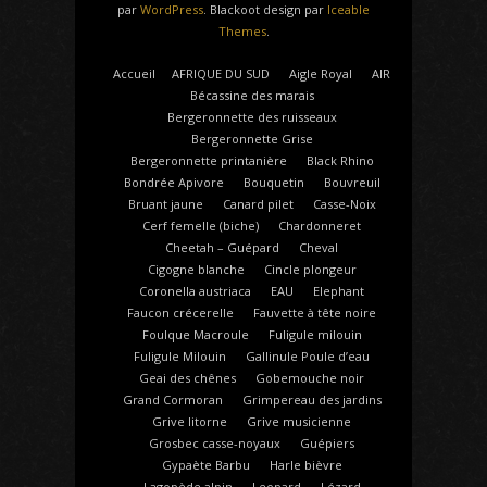
par
WordPress
. Blackoot design par
Iceable
Themes
.
Accueil
AFRIQUE DU SUD
Aigle Royal
AIR
Bécassine des marais
Bergeronnette des ruisseaux
Bergeronnette Grise
Bergeronnette printanière
Black Rhino
Bondrée Apivore
Bouquetin
Bouvreuil
Bruant jaune
Canard pilet
Casse-Noix
Cerf femelle (biche)
Chardonneret
Cheetah – Guépard
Cheval
Cigogne blanche
Cincle plongeur
Coronella austriaca
EAU
Elephant
Faucon crécerelle
Fauvette à tête noire
Foulque Macroule
Fuligule milouin
Fuligule Milouin
Gallinule Poule d’eau
Geai des chênes
Gobemouche noir
Grand Cormoran
Grimpereau des jardins
Grive litorne
Grive musicienne
Grosbec casse-noyaux
Guépiers
Gypaète Barbu
Harle bièvre
Lagopède alpin
Leopard
Lézard