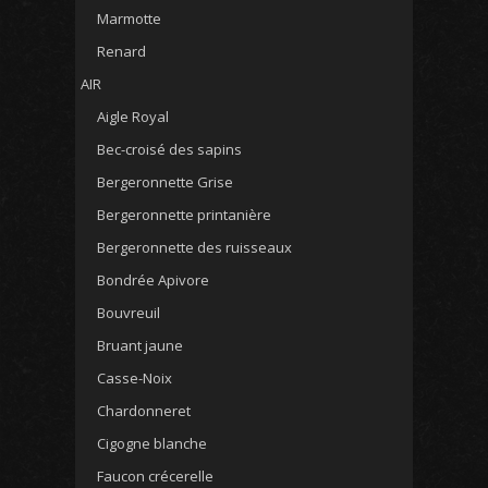
Marmotte
Renard
AIR
Aigle Royal
Bec-croisé des sapins
Bergeronnette Grise
Bergeronnette printanière
Bergeronnette des ruisseaux
Bondrée Apivore
Bouvreuil
Bruant jaune
Casse-Noix
Chardonneret
Cigogne blanche
Faucon crécerelle