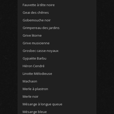
Fauvette à tête noire
Geai des chênes
Gobemouche noir
Grimpereau des jardins
Grive litorne
Grive musicienne
Grosbec casse-noyaux
Gypaète Barbu
Héron Cendré
Linotte Mélodieuse
Machaon
Merle à plastron
Merle noir
Mésange à longue queue
Mésange bleue