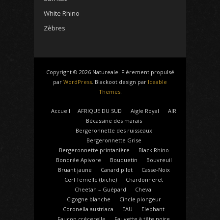
White Rhino
Zèbres
Copyright © 2026 Natureale. Fièrement propulsé
par
WordPress
. Blackoot design par
Iceable
Themes
.
Accueil
AFRIQUE DU SUD
Aigle Royal
AIR
Bécassine des marais
Bergeronnette des ruisseaux
Bergeronnette Grise
Bergeronnette printanière
Black Rhino
Bondrée Apivore
Bouquetin
Bouvreuil
Bruant jaune
Canard pilet
Casse-Noix
Cerf femelle (biche)
Chardonneret
Cheetah – Guépard
Cheval
Cigogne blanche
Cincle plongeur
Coronella austriaca
EAU
Elephant
Faucon crécerelle
Fauvette à tête noire