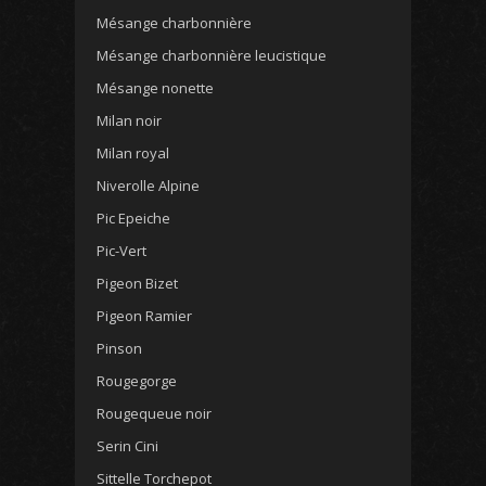
Mésange charbonnière
Mésange charbonnière leucistique
Mésange nonette
Milan noir
Milan royal
Niverolle Alpine
Pic Epeiche
Pic-Vert
Pigeon Bizet
Pigeon Ramier
Pinson
Rougegorge
Rougequeue noir
Serin Cini
Sittelle Torchepot