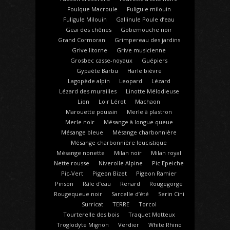
Foulque Macroule
Fuligule milouin
Fuligule Milouin
Gallinule Poule d’eau
Geai des chênes
Gobemouche noir
Grand Cormoran
Grimpereau des jardins
Grive litorne
Grive musicienne
Grosbec casse-noyaux
Guépiers
Gypaète Barbu
Harle bièvre
Lagopède alpin
Leopard
Lézard
Lézard des murailles
Linotte Mélodieuse
Lion
Loir Lérot
Machaon
Marouette poussin
Merle à plastron
Merle noir
Mésange à longue queue
Mésange bleue
Mésange charbonnière
Mésange charbonnière leucistique
Mésange nonette
Milan noir
Milan royal
Nette rousse
Niverolle Alpine
Pic Epeiche
Pic-Vert
Pigeon Bizet
Pigeon Ramier
Pinson
Râle d’eau
Renard
Rougegorge
Rougequeue noir
Sarcelle d’été
Serin Cini
Surricat
TERRE
Torcol
Tourterelle des bois
Traquet Motteux
Troglodyte Mignon
Verdier
White Rhino