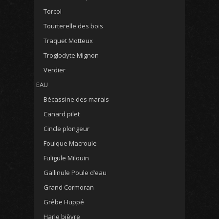
Torcol
Tourterelle des bois
Traquet Motteux
Troglodyte Mignon
Verdier
EAU
Bécassine des marais
Canard pilet
Cincle plongeur
Foulque Macroule
Fuligule Milouin
Gallinule Poule d’eau
Grand Cormoran
Grèbe Huppé
Harle bièvre