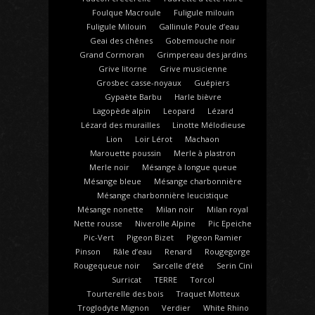
Foulque Macroule
Fuligule milouin
Fuligule Milouin
Gallinule Poule d’eau
Geai des chênes
Gobemouche noir
Grand Cormoran
Grimpereau des jardins
Grive litorne
Grive musicienne
Grosbec casse-noyaux
Guépiers
Gypaète Barbu
Harle bièvre
Lagopède alpin
Leopard
Lézard
Lézard des murailles
Linotte Mélodieuse
Lion
Loir Lérot
Machaon
Marouette poussin
Merle à plastron
Merle noir
Mésange à longue queue
Mésange bleue
Mésange charbonnière
Mésange charbonnière leucistique
Mésange nonette
Milan noir
Milan royal
Nette rousse
Niverolle Alpine
Pic Epeiche
Pic-Vert
Pigeon Bizet
Pigeon Ramier
Pinson
Râle d’eau
Renard
Rougegorge
Rougequeue noir
Sarcelle d’été
Serin Cini
Surricat
TERRE
Torcol
Tourterelle des bois
Traquet Motteux
Troglodyte Mignon
Verdier
White Rhino