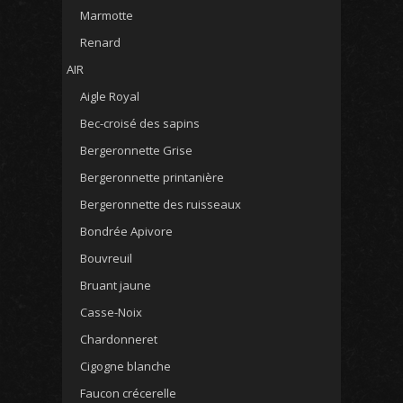
Marmotte
Renard
AIR
Aigle Royal
Bec-croisé des sapins
Bergeronnette Grise
Bergeronnette printanière
Bergeronnette des ruisseaux
Bondrée Apivore
Bouvreuil
Bruant jaune
Casse-Noix
Chardonneret
Cigogne blanche
Faucon crécerelle