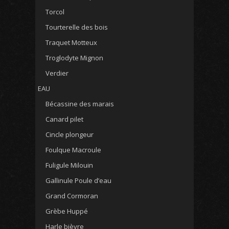
Torcol
Tourterelle des bois
Traquet Motteux
Troglodyte Mignon
Verdier
EAU
Bécassine des marais
Canard pilet
Cincle plongeur
Foulque Macroule
Fuligule Milouin
Gallinule Poule d’eau
Grand Cormoran
Grèbe Huppé
Harle bièvre