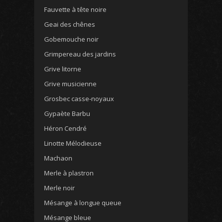
Fauvette à tête noire
Geai des chênes
Gobemouche noir
Grimpereau des jardins
Grive litorne
Grive musicienne
Grosbec casse-noyaux
Gypaète Barbu
Héron Cendré
Linotte Mélodieuse
Machaon
Merle à plastron
Merle noir
Mésange à longue queue
Mésange bleue