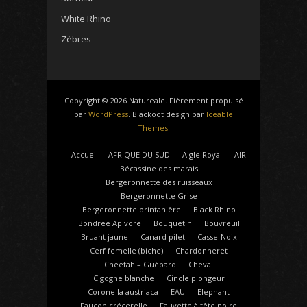
White Rhino
Zèbres
Copyright © 2026 Natureale. Fièrement propulsé
par
WordPress
. Blackoot design par
Iceable
Themes
.
Accueil
AFRIQUE DU SUD
Aigle Royal
AIR
Bécassine des marais
Bergeronnette des ruisseaux
Bergeronnette Grise
Bergeronnette printanière
Black Rhino
Bondrée Apivore
Bouquetin
Bouvreuil
Bruant jaune
Canard pilet
Casse-Noix
Cerf femelle (biche)
Chardonneret
Cheetah – Guépard
Cheval
Cigogne blanche
Cincle plongeur
Coronella austriaca
EAU
Elephant
Faucon crécerelle
Fauvette à tête noire