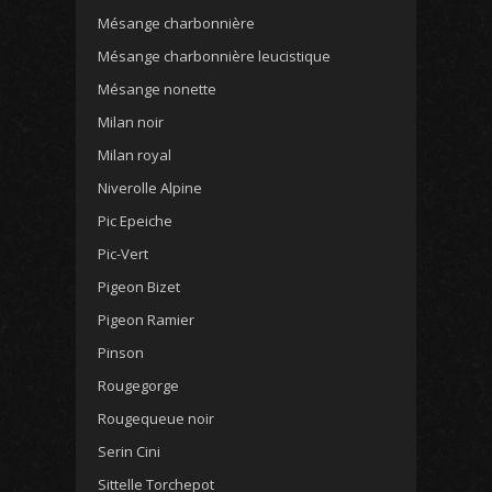
Mésange charbonnière
Mésange charbonnière leucistique
Mésange nonette
Milan noir
Milan royal
Niverolle Alpine
Pic Epeiche
Pic-Vert
Pigeon Bizet
Pigeon Ramier
Pinson
Rougegorge
Rougequeue noir
Serin Cini
Sittelle Torchepot