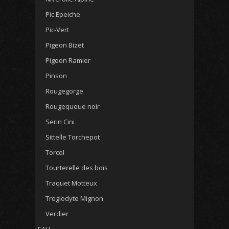
Pic Epeiche
Pic-Vert
Pigeon Bizet
Pigeon Ramier
Pinson
Rougegorge
Rougequeue noir
Serin Cini
Sittelle Torchepot
Torcol
Tourterelle des bois
Traquet Motteux
Troglodyte Mignon
Verdier
EAU