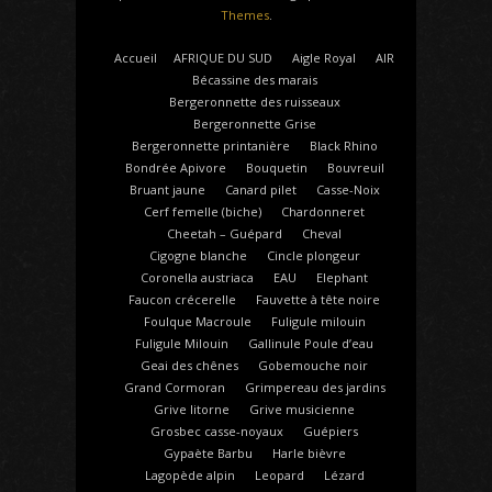
Themes
.
Accueil
AFRIQUE DU SUD
Aigle Royal
AIR
Bécassine des marais
Bergeronnette des ruisseaux
Bergeronnette Grise
Bergeronnette printanière
Black Rhino
Bondrée Apivore
Bouquetin
Bouvreuil
Bruant jaune
Canard pilet
Casse-Noix
Cerf femelle (biche)
Chardonneret
Cheetah – Guépard
Cheval
Cigogne blanche
Cincle plongeur
Coronella austriaca
EAU
Elephant
Faucon crécerelle
Fauvette à tête noire
Foulque Macroule
Fuligule milouin
Fuligule Milouin
Gallinule Poule d’eau
Geai des chênes
Gobemouche noir
Grand Cormoran
Grimpereau des jardins
Grive litorne
Grive musicienne
Grosbec casse-noyaux
Guépiers
Gypaète Barbu
Harle bièvre
Lagopède alpin
Leopard
Lézard