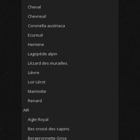
Cheval
Chevreuil
Coronella austriaca
Ecureuil
Hermine
Lagopède alpin
Lézard des murailles
Lièvre
Loir Lérot
Marmotte
Renard
AIR
Aigle Royal
Bec-croisé des sapins
Bergeronnette Grise