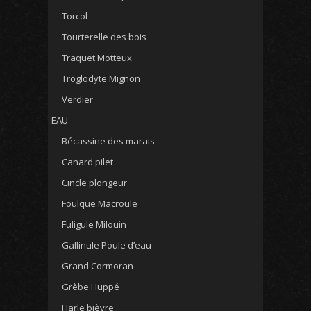
Torcol
Tourterelle des bois
Traquet Motteux
Troglodyte Mignon
Verdier
EAU
Bécassine des marais
Canard pilet
Cincle plongeur
Foulque Macroule
Fuligule Milouin
Gallinule Poule d’eau
Grand Cormoran
Grèbe Huppé
Harle bièvre