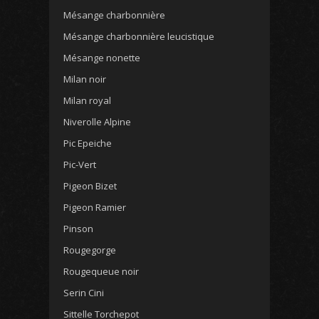
Mésange charbonnière
Mésange charbonnière leucistique
Mésange nonette
Milan noir
Milan royal
Niverolle Alpine
Pic Epeiche
Pic-Vert
Pigeon Bizet
Pigeon Ramier
Pinson
Rougegorge
Rougequeue noir
Serin Cini
Sittelle Torchepot