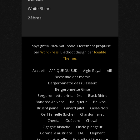
White Rhino
Zèbres
Copyright © 2026 Natureale. Fièrement propulsé
par
WordPress
. Blackoot design par
Iceable
Themes
.
Accueil
AFRIQUE DU SUD
Aigle Royal
AIR
Bécassine des marais
Bergeronnette des ruisseaux
Bergeronnette Grise
Bergeronnette printanière
Black Rhino
Bondrée Apivore
Bouquetin
Bouvreuil
Bruant jaune
Canard pilet
Casse-Noix
Cerf femelle (biche)
Chardonneret
Cheetah – Guépard
Cheval
Cigogne blanche
Cincle plongeur
Coronella austriaca
EAU
Elephant
Faucon crécerelle
Fauvette à tête noire