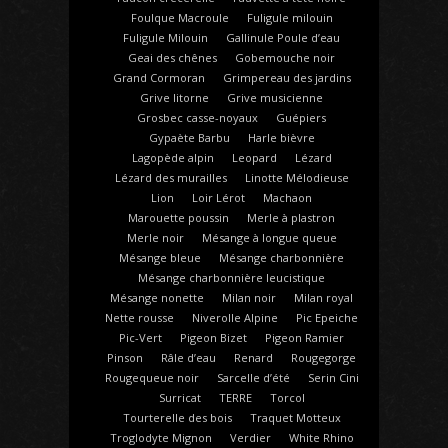
Foulque Macroule
Fuligule milouin
Fuligule Milouin
Gallinule Poule d’eau
Geai des chênes
Gobemouche noir
Grand Cormoran
Grimpereau des jardins
Grive litorne
Grive musicienne
Grosbec casse-noyaux
Guépiers
Gypaète Barbu
Harle bièvre
Lagopède alpin
Leopard
Lézard
Lézard des murailles
Linotte Mélodieuse
Lion
Loir Lérot
Machaon
Marouette poussin
Merle à plastron
Merle noir
Mésange à longue queue
Mésange bleue
Mésange charbonnière
Mésange charbonnière leucistique
Mésange nonette
Milan noir
Milan royal
Nette rousse
Niverolle Alpine
Pic Epeiche
Pic-Vert
Pigeon Bizet
Pigeon Ramier
Pinson
Râle d’eau
Renard
Rougegorge
Rougequeue noir
Sarcelle d’été
Serin Cini
Surricat
TERRE
Torcol
Tourterelle des bois
Traquet Motteux
Troglodyte Mignon
Verdier
White Rhino