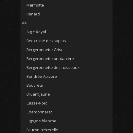
Marmotte
Renard
AIR
Aigle Royal
Bec-croisé des sapins
Bergeronnette Grise
Bergeronnette printanière
Bergeronnette des ruisseaux
Bondrée Apivore
Bouvreuil
Bruant jaune
Casse-Noix
Chardonneret
Cigogne blanche
Faucon crécerelle