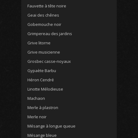
Fauvette à tête noire
Geai des chênes
Gobemouche noir
Grimpereau des jardins
Grive litorne
Grive musicienne
Grosbec casse-noyaux
Gypaète Barbu
Héron Cendré
Linotte Mélodieuse
Machaon
Merle à plastron
Merle noir
Mésange à longue queue
Mésange bleue